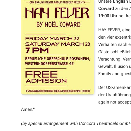
Unsere
English 
Coward
zu den 
19:00 Uhr
bei fre
HAY FEVER, eine 
den vier exzentr
Verhalten nach e
Gäste schließlic
Verachtung, Verr
Gewalt, Illusion
Family and guest
Der US-amerikani
der Uraufführung
again nor accept
Amen."
(by special arrangement with Concord Theatricals GmbH 