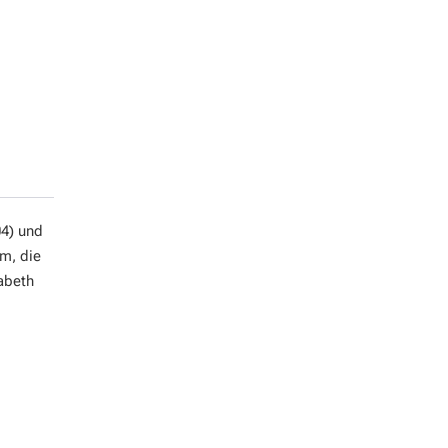
4) und
im, die
abeth