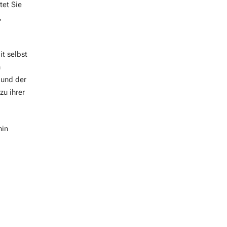
tet Sie
,
it selbst
n
 und der
zu ihrer
hin