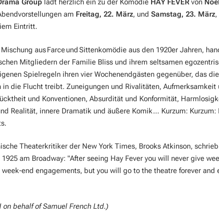
Drama Group
lädt herzlich ein zu der Komödie
HAY FEVER
von
Noë
Abendvorstellungen am
Freitag, 22. März
, und
Samstag, 23. März
,
iem Eintritt.
Mischung aus Farce und Sittenkomödie aus den 1920er Jahren, han
ischen Mitgliedern der Familie Bliss und ihrem seltsamen egozentri
igenen Spielregeln ihren vier Wochenendgästen gegenüber, das di
h in die Flucht treibt. Zuneigungen und Rivalitäten, Aufmerksamkeit
ücktheit und Konventionen, Absurdität und Konformität, Harmlosigk
 und Realität, innere Dramatik und äußere Komik… Kurzum: Kurzum:
s.
sche Theaterkritiker der New York Times, Brooks Atkinson, schrieb
 1925 am Broadway: "After seeing Hay Fever you will never give we
 week-end engagements, but you will go to the theatre forever and e
on behalf of Samuel French Ltd.)