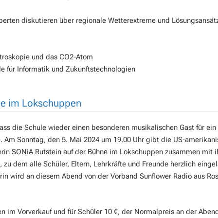
perten diskutieren über regionale Wetterextreme und Lösungsansät
ktroskopie und das CO2-Atom
e für Informatik und Zukunftstechnologien
hne im Lokschuppen
dass die Schule wieder einen besonderen musikalischen Gast für ein
. Am Sonntag, den 5. Mai 2024 um 19.00 Uhr gibt die US-amerikan
erin SONiA Rutstein auf der Bühne im Lokschuppen zusammen mit i
, zu dem alle Schüler, Eltern, Lehrkräfte und Freunde herzlich einge
erin wird an diesem Abend von der Vorband Sunflower Radio aus R
en im Vorverkauf und für Schüler 10 €, der Normalpreis an der Aben