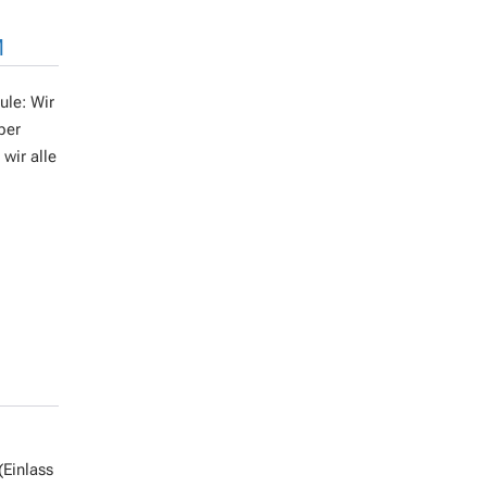
M
ule: Wir
ber
wir alle
Einlass