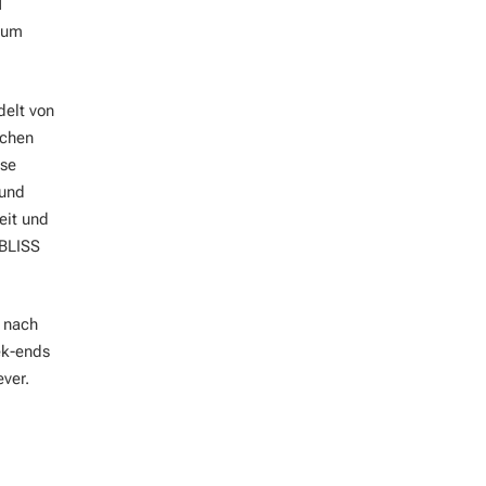
l
 um
delt von
schen
ese
 und
eit und
 BLISS
 nach
ek-ends
ver.