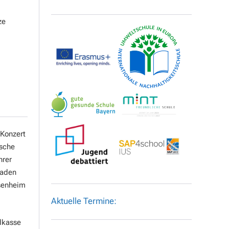
ze
 Konzert
ische
hrer
laden
osenheim
Aktuelle Termine:
dkasse