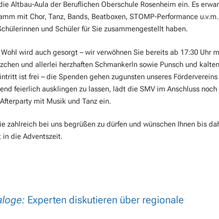
 die Altbau-Aula der Beruflichen Oberschule Rosenheim ein. Es erwar
ramm mit Chor, Tanz, Bands, Beatboxen, STOMP-Performance u.v.m.
chülerinnen und Schüler für Sie zusammengestellt haben.
e Wohl wird auch gesorgt – wir verwöhnen Sie bereits ab 17:30 Uhr m
chen und allerlei herzhaften Schmankerln sowie Punsch und kalte
intritt ist frei – die Spenden gehen zugunsten unseres Fördervereins
d feierlich ausklingen zu lassen, lädt die SMV im Anschluss noch 
Afterparty mit Musik und Tanz ein.
Sie zahlreich bei uns begrüßen zu dürfen und wünschen Ihnen bis da
 in die Adventszeit.
aloge:
Experten diskutieren über regionale