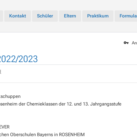
Kontakt
Schüler
Eltern
Praktikum
Formula
An
 2022/2023
d
okschuppen
osenheim der Chemieklassen der 12. und 13. Jahrgangsstufe
FEVER
flichen Oberschulen Bayerns in ROSENHEIM